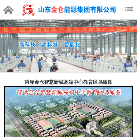
菏泽金仓智慧新城高端中心教育区鸟瞰图