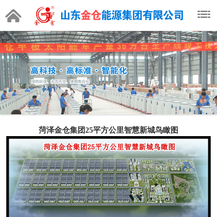
菏泽金仓集团25平方公里智慧新城鸟瞰图