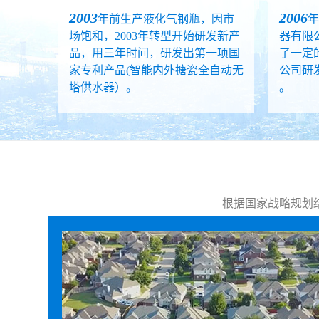
2003
2006
年前生产液化气钢瓶，因市
年
场饱和，2003年转型开始研发新产
器有限
品，用三年时间，研发出第一项国
了一定
家专利产品(智能内外搪瓷全自动无
公司研
塔供水器）。
。
根据国家战略规划