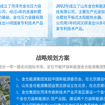
2012
成立了菏泽市金仓压力容
年成立了山东金仓新能
公司，经过4年的发展积攒
技有限公司，主要生产光波加
的基础，金仓压力容器有限
台壁挂平板式太阳能热水器。
发出10项国家专利技术产品
公司用5年时间又研发出50多
家专利技术产品。
战略规划方案
结合一带一路走向国际市场，定位节能环保新能源金仓能源集团
1、金仓能源集团发起中国新能源委员会，在北京建设
2、山东金仓能源集团运营总部设立在北京，在北京建
3、金仓集团在菏泽市高新技术产业开发区建设一个金
个金仓万亩新能源示 范产业园，建设两个万亩新能源示