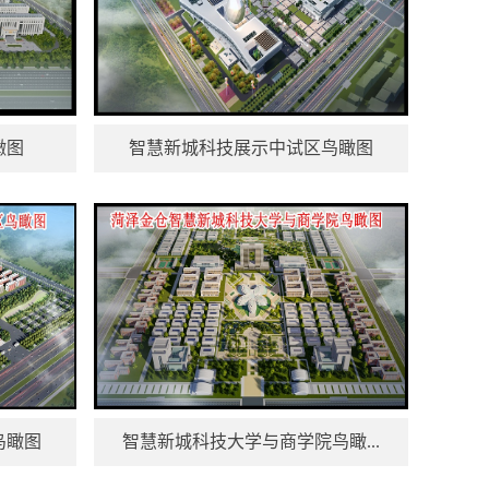
瞰图
智慧新城科技展示中试区鸟瞰图
鸟瞰图
智慧新城科技大学与商学院鸟瞰...